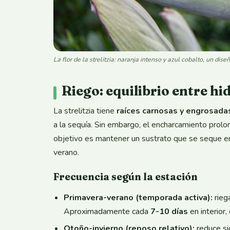
La flor de la strelitzia: naranja intenso y azul cobalto, un dise
Riego: equilibrio entre hi
La strelitzia tiene
raíces carnosas y engrosada
a la sequía. Sin embargo, el encharcamiento prolo
objetivo es mantener un sustrato que se seque 
verano.
Frecuencia según la estación
Primavera-verano (temporada activa):
rieg
Aproximadamente cada
7-10 días
en interior,
Otoño-invierno (reposo relativo):
reduce si