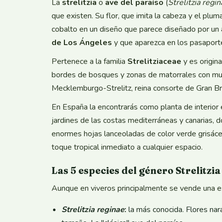
La
strelitzia
o
ave del paraíso
(
Strelitzia regi
que existen. Su flor, que imita la cabeza y el plum
cobalto en un diseño que parece diseñado por un 
de Los Ángeles
y que aparezca en los pasaporte
Pertenece a la familia
Strelitziaceae
y es origina
bordes de bosques y zonas de matorrales con muc
Mecklemburgo-Strelitz, reina consorte de Gran Bret
En España la encontrarás como planta de interior
jardines de las costas mediterráneas y canarias, d
enormes hojas lanceoladas de color verde grisáce
toque tropical inmediato a cualquier espacio.
Las 5 especies del género Strelitzia
Aunque en viveros principalmente se vende una espe
Strelitzia reginae
:
la más conocida. Flores nar