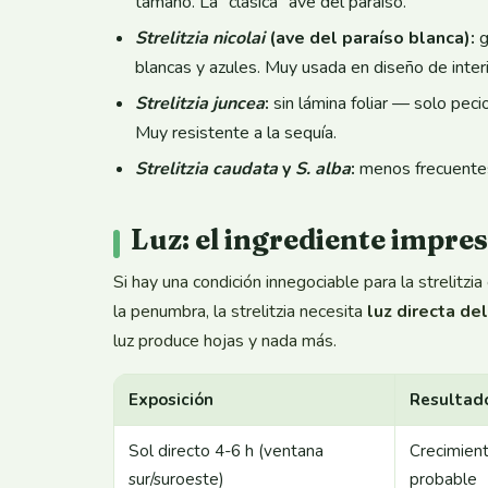
tamaño. La "clásica" ave del paraíso.
Strelitzia nicolai
(ave del paraíso blanca):
g
blancas y azules. Muy usada en diseño de inte
Strelitzia juncea
:
sin lámina foliar — solo peci
Muy resistente a la sequía.
Strelitzia caudata
y
S. alba
:
menos frecuentes 
Luz: el ingrediente impre
Si hay una condición innegociable para la strelitzia
la penumbra, la strelitzia necesita
luz directa del
luz produce hojas y nada más.
Exposición
Resultad
Sol directo 4-6 h (ventana
Crecimient
sur/suroeste)
probable