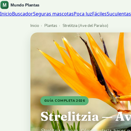
Inicio
Buscador
Seguras mascotas
Poca luz
Fáciles
Suculentas
Inicio
›
Plantas
›
Strelitzia (Ave del Paraíso)
GUÍA COMPLETA 2026
Strelitzia — A
Strelitzia reginae
· Cómo cuidarla, hacer q