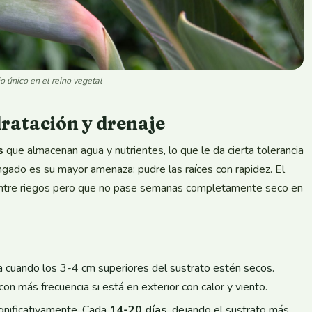
ño único en el reino vegetal
dratación y drenaje
s
que almacenan agua y nutrientes, lo que le da cierta tolerancia
ngado es su mayor amenaza: pudre las raíces con rapidez. El
entre riegos pero que no pase semanas completamente seco en
a cuando los 3-4 cm superiores del sustrato estén secos.
 con más frecuencia si está en exterior con calor y viento.
gnificativamente. Cada
14-20 días
, dejando el sustrato más