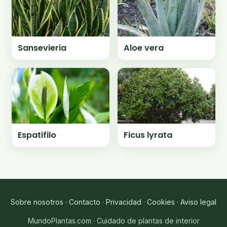
Sansevieria
Aloe vera
Espatifilo
Ficus lyrata
Sobre nosotros
·
Contacto
·
Privacidad
·
Cookies
·
Aviso legal
MundoPlantas.com · Cuidado de plantas de interior