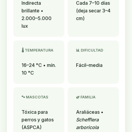
Indirecta
Cada 7–10 días
brillante •
(deja secar 3–4
2.000–5.000
cm)
lux
🌡️ TEMPERATURA
📊 DIFICULTAD
16–24 °C • mín.
Fácil–media
10 °C
🐾 MASCOTAS
🌿 FAMILIA
Tóxica para
Araliáceas •
perros y gatos
Schefflera
(ASPCA)
arboricola