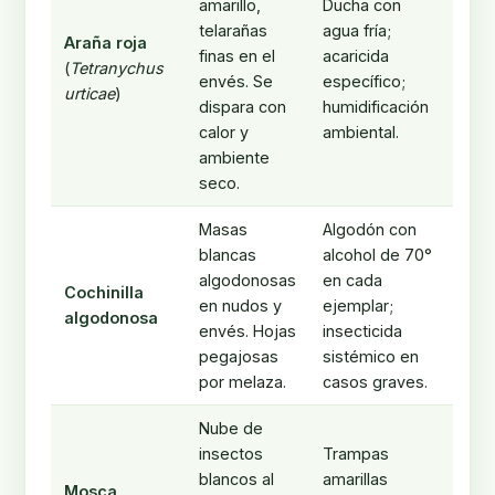
amarillo,
Ducha con
telarañas
agua fría;
Araña roja
finas en el
acaricida
(
Tetranychus
envés. Se
específico;
urticae
)
dispara con
humidificación
calor y
ambiental.
ambiente
seco.
Masas
Algodón con
blancas
alcohol de 70°
algodonosas
en cada
Cochinilla
en nudos y
ejemplar;
algodonosa
envés. Hojas
insecticida
pegajosas
sistémico en
por melaza.
casos graves.
Nube de
insectos
Trampas
blancos al
amarillas
Mosca