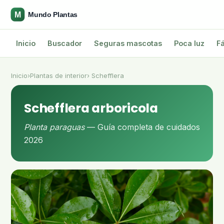
Inicio
Buscador
Seguras mascotas
Poca luz
Fá
Inicio
›
Plantas de interior
› Schefflera
Schefflera arboricola
Planta paraguas
— Guía completa de cuidados
2026