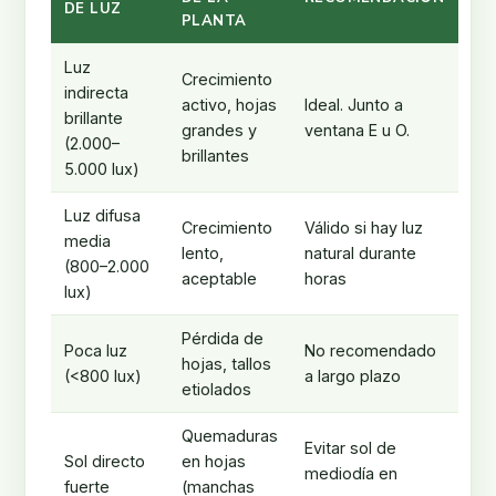
DE LUZ
PLANTA
Luz
Crecimiento
indirecta
activo, hojas
Ideal. Junto a
brillante
grandes y
ventana E u O.
(2.000–
brillantes
5.000 lux)
Luz difusa
Crecimiento
Válido si hay luz
media
lento,
natural durante
(800–2.000
aceptable
horas
lux)
Pérdida de
Poca luz
No recomendado
hojas, tallos
(<800 lux)
a largo plazo
etiolados
Quemaduras
Evitar sol de
Sol directo
en hojas
mediodía en
fuerte
(manchas