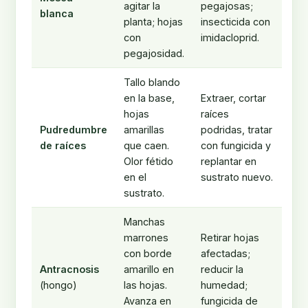
agitar la
pegajosas;
blanca
planta; hojas
insecticida con
con
imidacloprid.
pegajosidad.
Tallo blando
en la base,
Extraer, cortar
hojas
raíces
Pudredumbre
amarillas
podridas, tratar
de raíces
que caen.
con fungicida y
Olor fétido
replantar en
en el
sustrato nuevo.
sustrato.
Manchas
marrones
Retirar hojas
con borde
afectadas;
Antracnosis
amarillo en
reducir la
(hongo)
las hojas.
humedad;
Avanza en
fungicida de