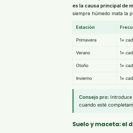
es la causa principal de 
siempre húmedo mata la pl
Estación
Frecu
Primavera
1× cad
Verano
1× cad
Otoño
1× cad
Invierno
1× cad
Consejo pro:
Introduce e
cuando esté completame
Suelo y maceta: el d