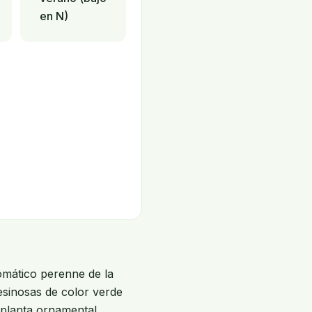
en N)
omático perenne de la
resinosas de color verde
planta ornamental,