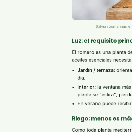
Salvia rosmarinus e
Luz: el requisito prin
El romero es una planta d
aceites esenciales necesit
Jardín / terraza:
orienta
día.
Interior:
la ventana más 
planta se "estira", pie
En verano puede recibir s
Riego: menos es má
Como toda planta mediterr