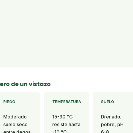
ero de un vistazo
RIEGO
TEMPERATURA
SUELO
Moderado ·
15-30 °C ·
Drenado,
suelo seco
resiste hasta
pobre, pH
entre riegos
-10 °C
6-8