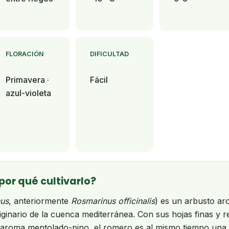
FLORACIÓN
DIFICULTAD
Primavera ·
Fácil
azul-violeta
por qué cultivarlo?
nus
, anteriormente
Rosmarinus officinalis
) es un arbusto ar
riginario de la cuenca mediterránea. Con sus hojas finas y 
 aroma mentolado-pino, el romero es al mismo tiempo una 