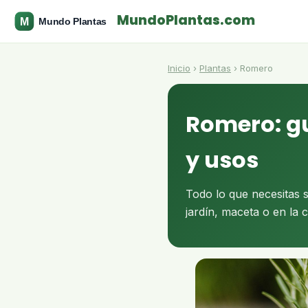
MundoPlantas.com
Inicio
›
Plantas
› Romero
Romero: gu
y usos
Todo lo que necesitas 
jardín, maceta o en la 