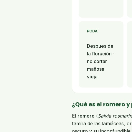
PODA
Despues de
la floración ·
no cortar
mañosa
vieja
¿Qué es el romero y 
El
romero
(
Salvia rosmari
familia de las lamiáceas, o
oscuro y su inconfundible