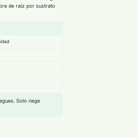
re de raíz por sustrato
didad
iegues. Solo riega