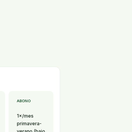
ABONO
1×/mes
primavera-
verano (bajo