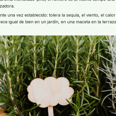
izadora.
e una vez establecido: tolera la sequía, el viento, el calo
ce igual de bien en un jardín, en una maceta en la terraza 