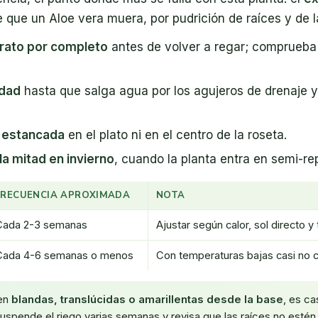
que un Aloe vera muera, por pudrición de raíces y de la
trato por completo
antes de volver a regar; comprueba
idad
hasta que salga agua por los agujeros de drenaje y 
 estancada
en el plato ni en el centro de la roseta.
la mitad en invierno
, cuando la planta entra en semi-re
FRECUENCIA APROXIMADA
NOTA
Cada 2-3 semanas
Ajustar según calor, sol directo 
Cada 4-6 semanas o menos
Con temperaturas bajas casi no
nen
blandas, translúcidas o amarillentas desde la base
, es c
 Suspende el riego varias semanas y revisa que las raíces no estén