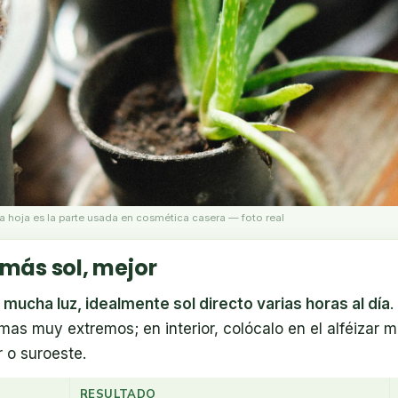
 la hoja es la parte usada en cosmética casera — foto real
 más sol, mejor
a
mucha luz, idealmente sol directo varias horas al día
.
imas muy extremos; en interior, colócalo en el alféizar 
r o suroeste.
RESULTADO