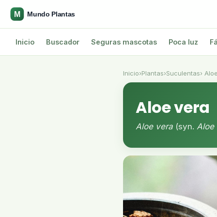
Inicio
Buscador
Seguras mascotas
Poca luz
Fá
Inicio
›
Plantas
›
Suculentas
› Alo
Aloe vera
Aloe vera
(syn.
Aloe 