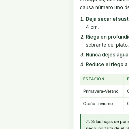
causa número uno de 
Deja secar el sus
4 cm.
Riega en profund
sobrante del plato.
Nunca dejes agua
Reduce el riego a 
ESTACIÓN
Primavera-Verano
Otoño-Invierno
⚠️ Si las hojas se po
riego, no falta de él.