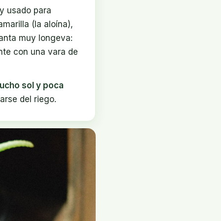
 usado para
arilla (la aloína),
planta muy longeva:
nte con una vara de
ucho sol y poca
arse del riego.