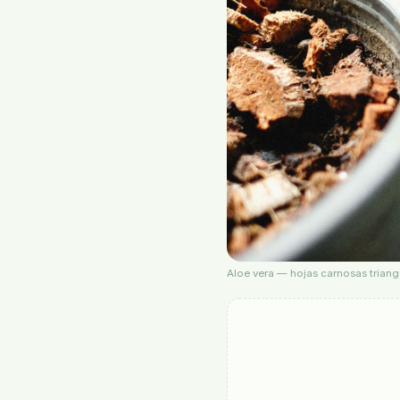
Aloe vera — hojas carnosas trian