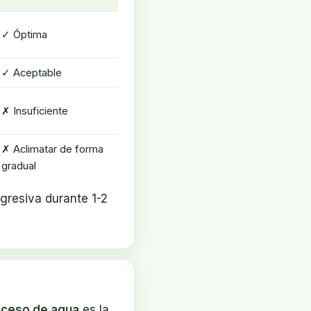
✓ Óptima
✓ Aceptable
✗ Insuficiente
✗ Aclimatar de forma
gradual
ogresiva durante 1-2
ceso de agua
es la