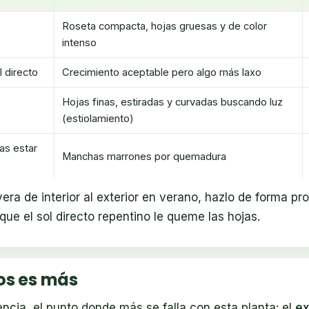
Roseta compacta, hojas gruesas y de color
intenso
l directo
Crecimiento aceptable pero algo más laxo
Hojas finas, estiradas y curvadas buscando luz
(estiolamiento)
ras estar
Manchas marrones por quemadura
vera de interior al exterior en verano, hazlo de forma pr
ue el sol directo repentino le queme las hojas.
os es más
rencia, el punto donde más se falla con esta planta: el
ex