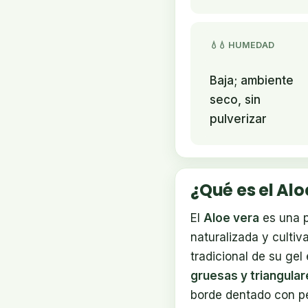
💧💧 HUMEDAD
Baja; ambiente
seco, sin
pulverizar
¿Qué es el Alo
El
Aloe vera
es una p
naturalizada y cultiv
tradicional de su ge
gruesas y triangular
borde dentado con p