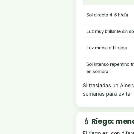
Sol directo 4-6 h/día
Luz muy brillante sin so
Luz media o filtrada
Sol intenso repentino t
en sombra
Si trasladas un Aloe 
semanas para evitar q
💧 Riego: men
El riego es, con dife