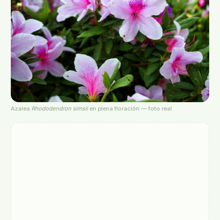
Azalea
Rhododendron simsii
en plena floración — foto real