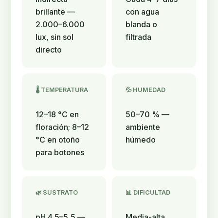
brillante —
con agua
2.000–6.000
blanda o
lux, sin sol
filtrada
directo
🌡️ TEMPERATURA
💦 HUMEDAD
12–18 °C en
50–70 % —
floración; 8–12
ambiente
°C en otoño
húmedo
para botones
🌿 SUSTRATO
📊 DIFICULTAD
pH 4,5–5,5 —
Media-alta