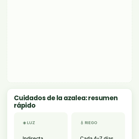
Cuidados de la azalea: resumen
rápido
☀️ LUZ
💧 RIEGO
Indirecta
Cada 4–7 días