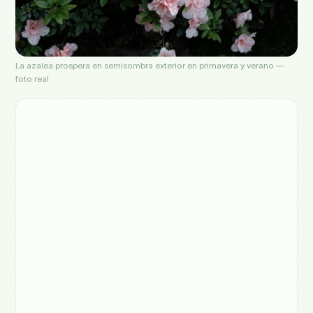
La azalea prospera en semisombra exterior en primavera y verano —
foto real