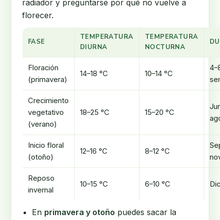
radiador y preguntarse por qué no vuelve a
florecer.
TEMPERATURA
TEMPERATURA
FASE
DU
DIURNA
NOCTURNA
Floración
4–
14–18 °C
10–14 °C
(primavera)
se
Crecimiento
Ju
vegetativo
18–25 °C
15–20 °C
ag
(verano)
Inicio floral
Se
12–16 °C
8–12 °C
(otoño)
no
Reposo
10–15 °C
6–10 °C
Di
invernal
En
primavera y otoño
puedes sacar la