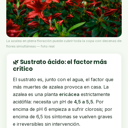
La azalea en plena floración puede cubrir toda la copa con decenas de
flores simultáneas — foto real
🌿 Sustrato ácido: el factor más
crítico
El sustrato es, junto con el agua, el factor que
más muertes de azalea provoca en casa. La
azalea es una planta
ericácea
estrictamente
acidófila: necesita un pH de
4,5 a 5,5
. Por
encima de pH 6 empieza a sufrir clorosis; por
encima de 6,5 los síntomas se vuelven graves
e irreversibles sin intervención.