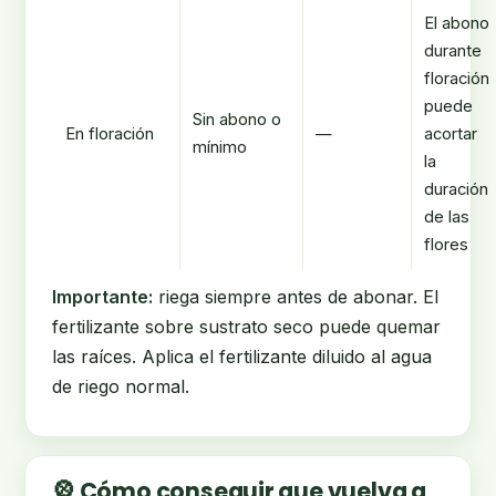
El abono
durante
floración
puede
Sin abono o
En floración
—
acortar
mínimo
la
duración
de las
flores
Importante:
riega siempre antes de abonar. El
fertilizante sobre sustrato seco puede quemar
las raíces. Aplica el fertilizante diluido al agua
de riego normal.
🎡 Cómo conseguir que vuelva a