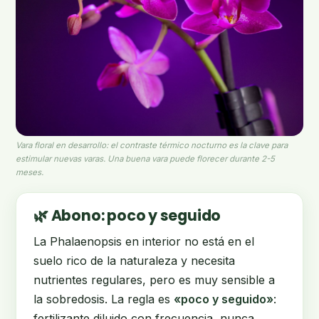
Vara floral en desarrollo: el contraste térmico nocturno es la clave para
estimular nuevas varas. Una buena vara puede florecer durante 2-5
meses.
🌿 Abono: poco y seguido
La Phalaenopsis en interior no está en el
suelo rico de la naturaleza y necesita
nutrientes regulares, pero es muy sensible a
la sobredosis. La regla es
«poco y seguido»
:
fertilizante diluido con frecuencia, nunca