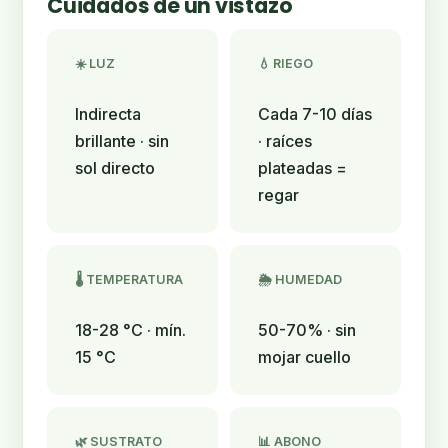
Cuidados de un vistazo
☀️ LUZ
💧 RIEGO
Indirecta
Cada 7-10 días
brillante · sin
· raíces
sol directo
plateadas =
regar
🌡️ TEMPERATURA
🌦 HUMEDAD
18-28 °C · mín.
50-70% · sin
15 °C
mojar cuello
🌿 SUSTRATO
📊 ABONO