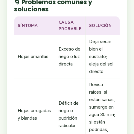
🌀 Problemas comunes y
soluciones
CAUSA
SÍNTOMA
SOLUCIÓN
PROBABLE
Deja secar
Exceso de
bien el
Hojas amarillas
riego o luz
sustrato;
directa
aleja del sol
directo
Revisa
raíces: si
están sanas,
Déficit de
sumerge en
Hojas arrugadas
riego o
agua 30 min;
y blandas
pudrición
si están
radicular
podridas,