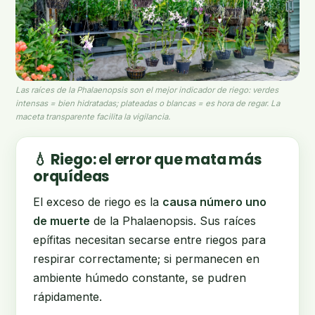
Las raíces de la Phalaenopsis son el mejor indicador de riego: verdes
intensas = bien hidratadas; plateadas o blancas = es hora de regar. La
maceta transparente facilita la vigilancia.
💧 Riego: el error que mata más
orquídeas
El exceso de riego es la
causa número uno
de muerte
de la Phalaenopsis. Sus raíces
epífitas necesitan secarse entre riegos para
respirar correctamente; si permanecen en
ambiente húmedo constante, se pudren
rápidamente.