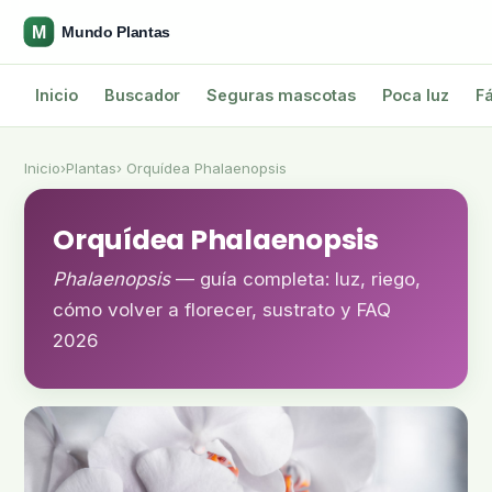
Inicio
Buscador
Seguras mascotas
Poca luz
Fá
Inicio
›
Plantas
› Orquídea Phalaenopsis
Orquídea Phalaenopsis
Phalaenopsis
— guía completa: luz, riego,
cómo volver a florecer, sustrato y FAQ
2026